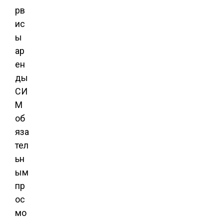
рв
ис
ы
ар
ен
ды
СИ
М
об
яза
тел
ьн
ым
пр
ос
мо