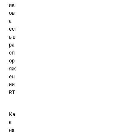
ик
ов
а
ест
ь в
ра
сп
ор
яж
ен
ии
RT.
Ка
к
на