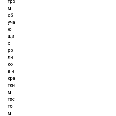
тро
м
об
уча
ю
щи
х
ро
ли
ко
в и
кра
тки
м
тес
то
м