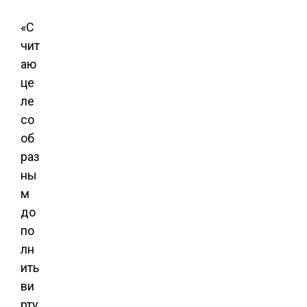
«С
чит
аю
це
ле
со
об
раз
ны
м
до
по
лн
ить
ви
рту