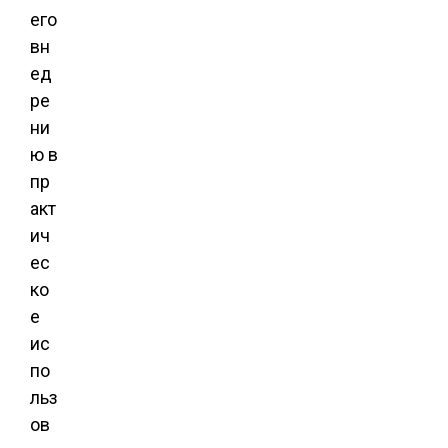
его
вн
ед
ре
ни
ю в
пр
акт
ич
ес
ко
е
ис
по
льз
ов