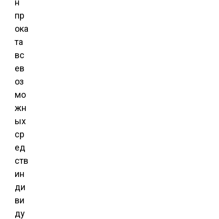
н
пр
ока
та
вс
ев
оз
мо
жн
ых
ср
ед
ств
ин
ди
ви
ду