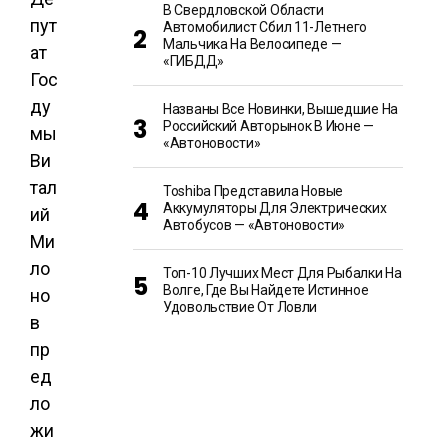
В Свердловской Области
пут
Автомобилист Сбил 11-Летнего
Мальчика На Велосипеде —
ат
«ГИБДД»
Гос
ду
Названы Все Новинки, Вышедшие На
Российский Авторынок В Июне —
мы
«Автоновости»
Ви
тал
Toshiba Представила Новые
Аккумуляторы Для Электрических
ий
Автобусов — «Автоновости»
Ми
ло
Топ-10 Лучших Мест Для Рыбалки На
Волге, Где Вы Найдете Истинное
но
Удовольствие От Ловли
в
пр
ед
ло
жи