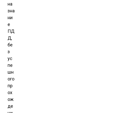
на
зна
ни
е
ПД
Д,
бе
з
ус
пе
шн
ого
пр
ох
ож
де
ни