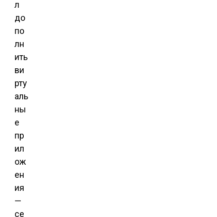
л
до
по
лн
ить
ви
рту
аль
ны
е
пр
ил
ож
ен
ия
—
се