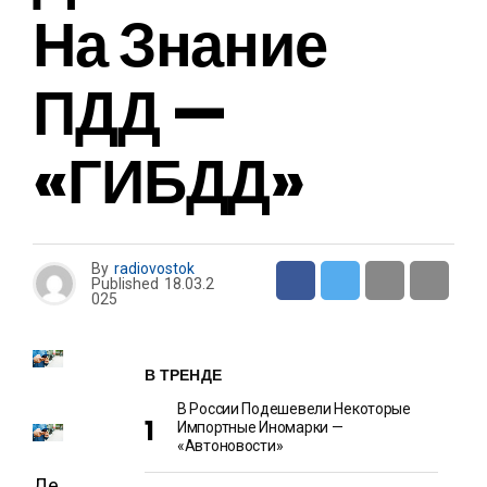
На Знание
ПДД —
«ГИБДД»
By
radiovostok
Published
18.03.2
025
В ТРЕНДЕ
В России Подешевели Некоторые
Импортные Иномарки —
«Автоновости»
Де