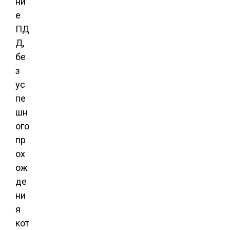
ни
е
ПД
Д,
бе
з
ус
пе
шн
ого
пр
ох
ож
де
ни
я
кот