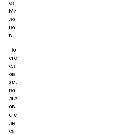
ет
Ми
ло
но
в.
По
его
сл
ов
ам,
по
льз
ов
ате
ли
са