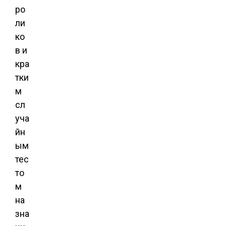
ро
ли
ко
в и
кра
тки
м
сл
уча
йн
ым
тес
то
м
на
зна