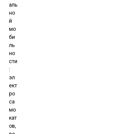
аль
но
й
мо
би
ль
но
сти
:
эл
ект
ро
са
мо
кат
ов,
ве