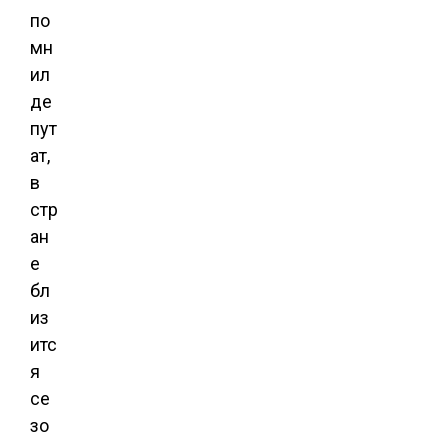
по
мн
ил
де
пут
ат,
в
стр
ан
е
бл
из
итс
я
се
зо