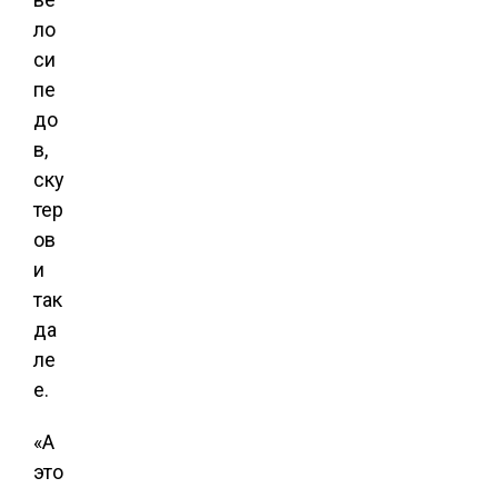
ло
си
пе
до
в,
ску
тер
ов
и
так
да
ле
е.
«А
это