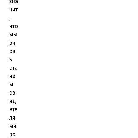
зна
чит
,
что
мы
вн
ов
ь
ста
не
м
св
ид
ете
ля
ми
ро