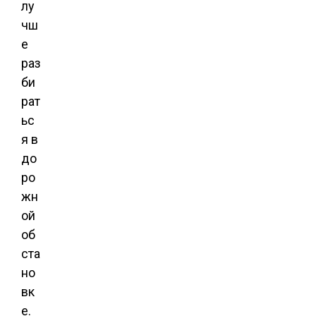
лу
чш
е
раз
би
рат
ьс
я в
до
ро
жн
ой
об
ста
но
вк
е.