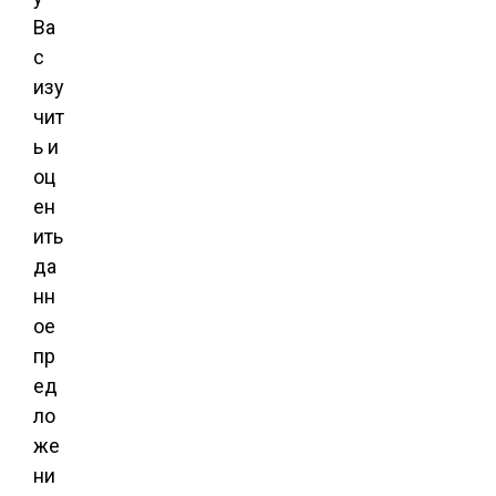
Ва
с
изу
чит
ь и
оц
ен
ить
да
нн
ое
пр
ед
ло
же
ни