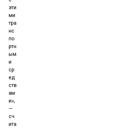
эти
ми
тра
нс
по
ртн
ым
и
ср
ед
ств
ам
и»,
—
сч
ита