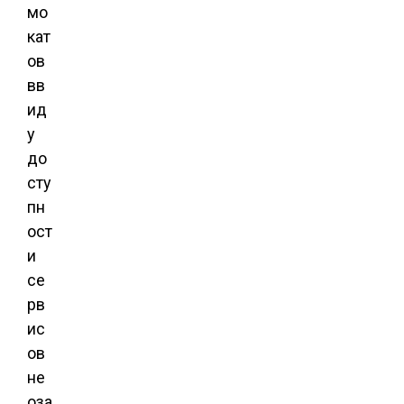
мо
кат
ов
вв
ид
у
до
сту
пн
ост
и
се
рв
ис
ов
не
оза