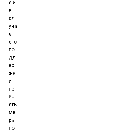
е и
в
сл
уча
е
его
по
дд
ер
жк
и
пр
ин
ять
ме
ры
по