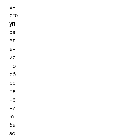
вн
ого
уп
ра
вл
ен
ия
по
об
ес
пе
че
ни
ю
бе
зо