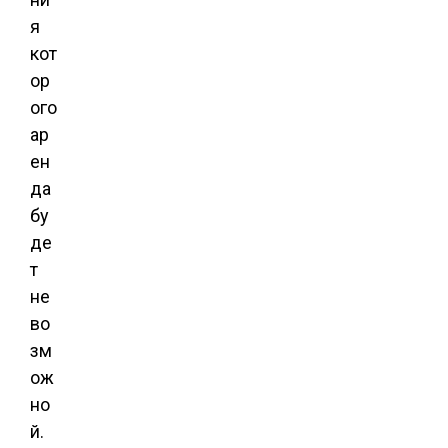
я
кот
ор
ого
ар
ен
да
бу
де
т
не
во
зм
ож
но
й.