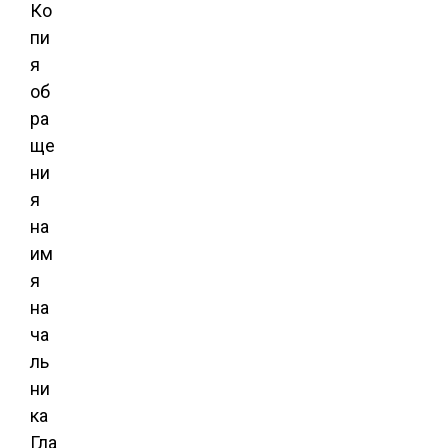
Ко
пи
я
об
ра
ще
ни
я
на
им
я
на
ча
ль
ни
ка
Гла