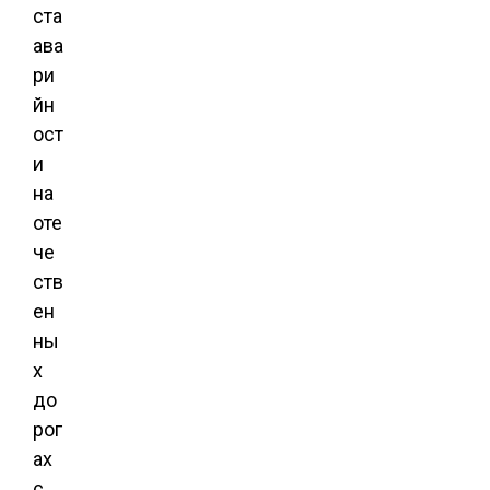
ста
ава
ри
йн
ост
и
на
оте
че
ств
ен
ны
х
до
рог
ах
с