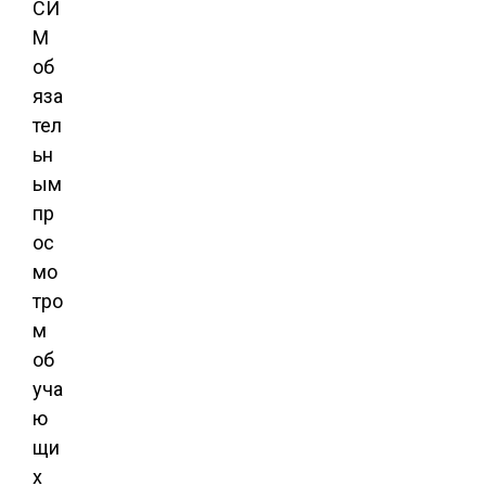
СИ
М
об
яза
тел
ьн
ым
пр
ос
мо
тро
м
об
уча
ю
щи
х