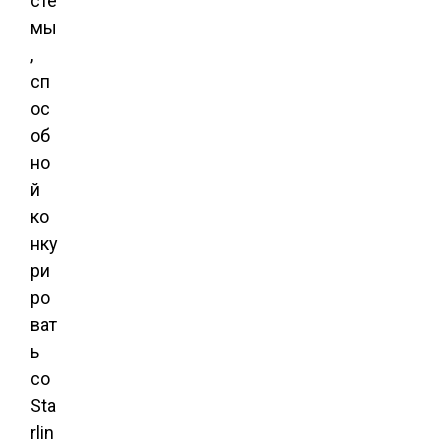
сте
мы
,
сп
ос
об
но
й
ко
нку
ри
ро
ват
ь
со
Sta
rlin