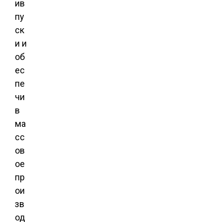
ив
пу
ск
и и
об
ес
пе
чи
в
ма
сс
ов
ое
пр
ои
зв
од