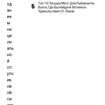
зд
Топ-10 Лучших Мест Для Рыбалки На
Волге, Где Вы Найдете Истинное
ан
Удовольствие От Ловли
ие
м
на
ци
он
аль
но
й
сп
утн
ик
ов
ой
си