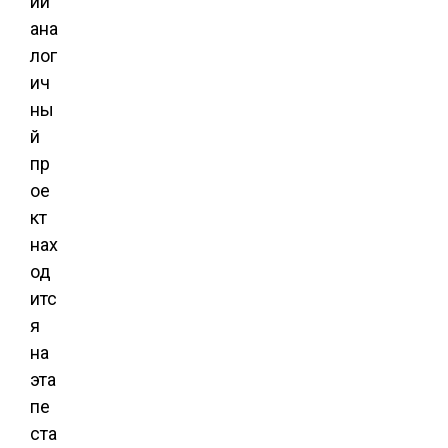
ии
ана
лог
ич
ны
й
пр
ое
кт
нах
од
итс
я
на
эта
пе
ста