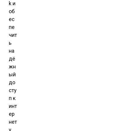
k и
об
ес
пе
чит
ь
на
дё
жн
ый
до
сту
п к
инт
ер
нет
у