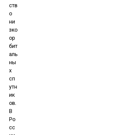
ств
о
ни
зко
ор
бит
аль
ны
х
сп
утн
ик
ов.
В
Ро
сс