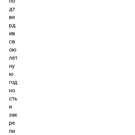
по
дт
ве
рд
ив
св
ою
лёт
ну
ю
год
но
сть
и
зак
ре
пи