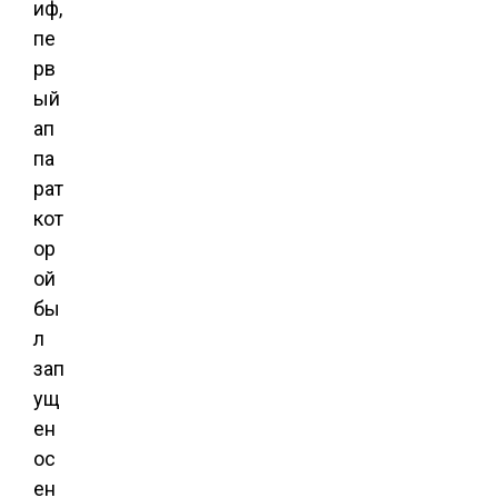
иф,
пе
рв
ый
ап
па
рат
кот
ор
ой
бы
л
зап
ущ
ен
ос
ен