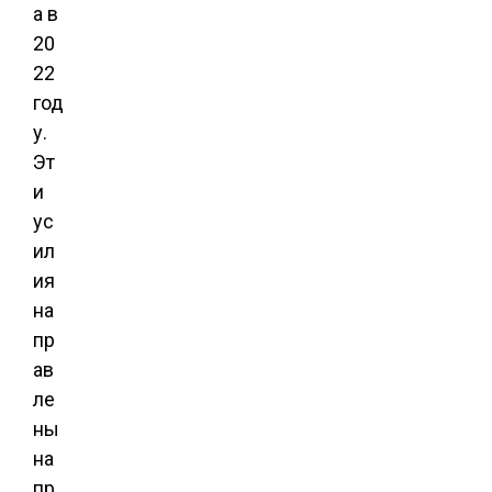
а в
20
22
год
у.
Эт
и
ус
ил
ия
на
пр
ав
ле
ны
на
пр