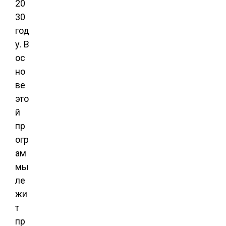
20
30
год
у. В
ос
но
ве
это
й
пр
огр
ам
мы
ле
жи
т
пр