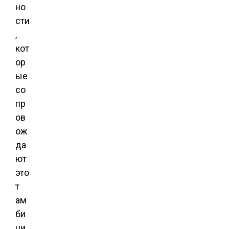
но
сти
,
кот
ор
ые
со
пр
ов
ож
да
ют
это
т
ам
би
ци