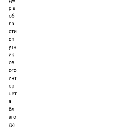
де
р в
об
ла
сти
сп
утн
ик
ов
ого
инт
ер
нет
а
бл
аго
да