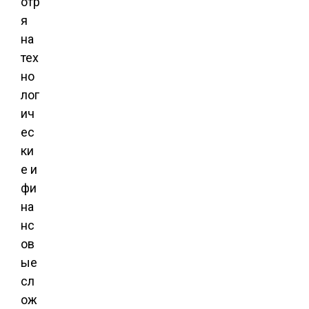
отр
я
на
тех
но
лог
ич
ес
ки
е и
фи
на
нс
ов
ые
сл
ож