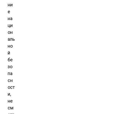
ни
е
на
ци
он
аль
но
й
бе
зо
па
сн
ост
и,
не
см