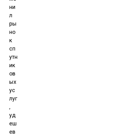
ни
л
ры
но
к
сп
утн
ик
ов
ых
ус
луг
,
уд
еш
ев