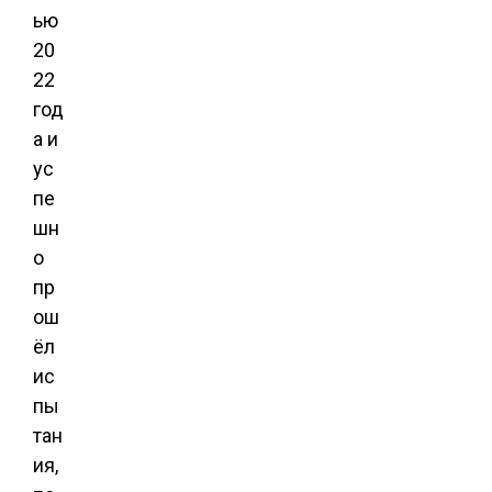
ью
20
22
год
а и
ус
пе
шн
о
пр
ош
ёл
ис
пы
тан
ия,