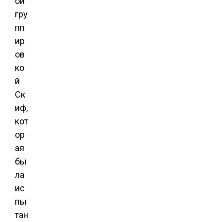
ой
гру
пп
ир
ов
ко
й
Ск
иф,
кот
ор
ая
бы
ла
ис
пы
тан