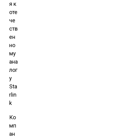
Ко
мп
ан