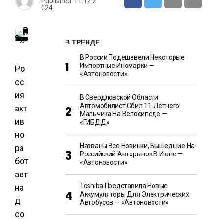
Published
11.12.2
024
В ТРЕНДЕ
В России Подешевели Некоторые
Импортные Иномарки —
Ро
«Автоновости»
сс
ия
В Свердловской Области
Автомобилист Сбил 11-Летнего
акт
Мальчика На Велосипеде —
ив
«ГИБДД»
но
Названы Все Новинки, Вышедшие На
ра
Российский Авторынок В Июне —
бот
«Автоновости»
ает
Toshiba Представила Новые
на
Аккумуляторы Для Электрических
д
Автобусов — «Автоновости»
со