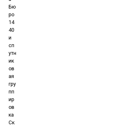
Бю
ро
14
40
и
сп
утн
ик
ов
ая
гру
пп
ир
ов
ка
Ск