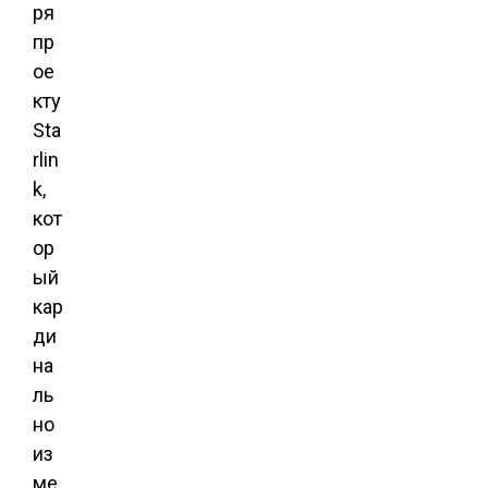
ря
пр
ое
кту
Sta
rlin
k,
кот
ор
ый
кар
ди
на
ль
но
из
ме