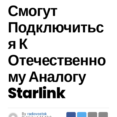
Смогут
Подключитьс
Я К
Отечественно
Му Аналогу
Starlink
By
radiovostok