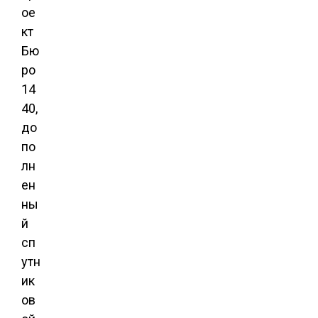
ое
кт
Бю
ро
14
40,
до
по
лн
ен
ны
й
сп
утн
ик
ов