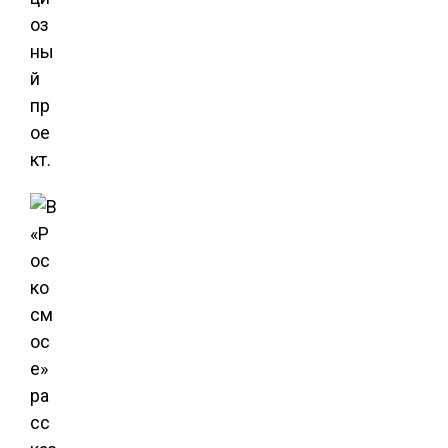
оз
ны
й
пр
ое
кт.