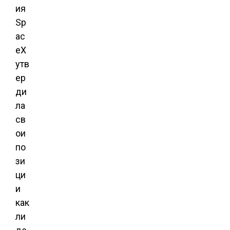
ия
Sp
ac
eX
утв
ер
ди
ла
св
ои
по
зи
ци
и
как
ли