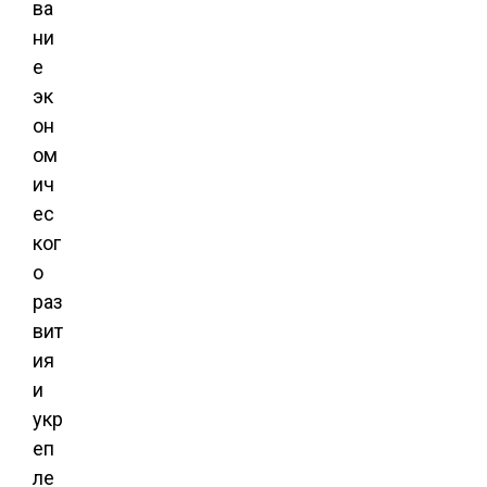
ва
ни
е
эк
он
ом
ич
ес
ког
о
раз
вит
ия
и
укр
еп
ле