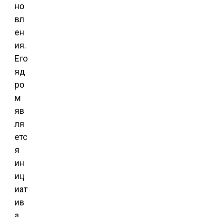
но
вл
ен
ия.
Его
яд
ро
м
яв
ля
етс
я
ин
иц
иат
ив
а