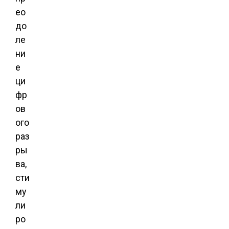
ео
до
ле
ни
е
ци
фр
ов
ого
раз
ры
ва,
сти
му
ли
ро