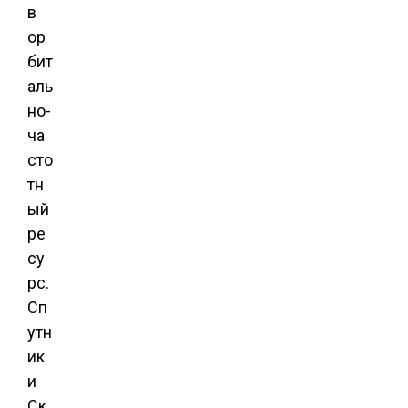
в
ор
бит
аль
но-
ча
сто
тн
ый
ре
су
рс.
Сп
утн
ик
и
Ск