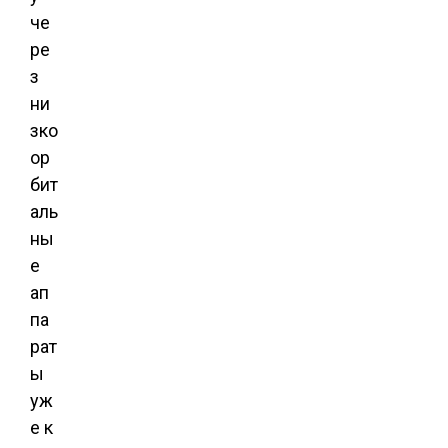
че
ре
з
ни
зко
ор
бит
аль
ны
е
ап
па
рат
ы
уж
е к