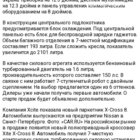
В ГИБДД Раскрыли, Что
на 12.3 дюйма и панель управления климатическим
оборудованием на 8 дюймов.
В конструкции центрального подлокотника
предусматривается блок охлаждения. Под центральной
панелью есть блок для беспроводной зарядки гаджетов.
Объем багажного отделения в 7-местной модификации
составляет 193 литра. Если сложить кресла, показатель
увеличится до 2101 литра.
В качестве силового агрегата используется бензиновый
турбированный двигатель на 1.6 литра,
производительность которого составляет 150 л.с. В
связке с ним работает 7-ступенчатый робот с двойным
сцеплением. На выбор предлагается один из 6 оттенков.
Дилеры уже начали получать первые автомобили. О
старте продаж будет объявлено дополнительно.
Компания Xcite показала новый паркетник X-Cross 8.
Автомобили выпускаются на предприятии Nissan в
Санкт-Петербурге. Фото: «CAR.RU» На российском рынке
в продаже появится новый полноприводный кроссовер
Xite X-Cross 8. Автомобиль получил 7-местную
компоновку салона, турбированную силовую установку