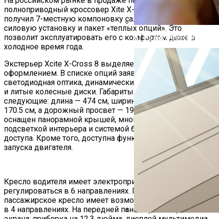
На российском рынке в продаже появится новый
полноприводный кроссовер Xite X-Cross 8. Автомобиль
получил 7-местную компоновку салона, турбированную
силовую установку и пакет «теплых опций». Это
позволит эксплуатировать его с комфортом даже в
В ГИБДД Объяснили, Что
холодное время года.
Экстерьер Xcite X-Cross 8 выделяется элегантным
оформлением. В списке опций заявлена полностью
светодиодная оптика, динамические указатели поворота
и литые колесные диски. Габариты кузова автомобиля
следующие: длина — 474 см, ширина — 186 см, высота —
170.5 см, а дорожный просвет — 19 см. Кроссовер
оснащен панорамной крышей, многоцветной
подсветкой интерьера и системой бесключевого
доступа. Кроме того, доступна функция дистанционного
запуска двигателя.
Кресло водителя имеет электропривод и может
регулироваться в 6 направлениях. Переднее
пассажирское кресло имеет возможность регулировки
в 4 направлениях. На передней панели размещено 3
экрана: приборка на 12.3 дюйма, дисплей мультимедиа