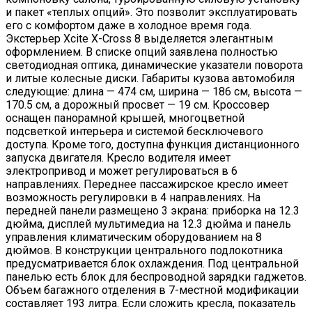
и пакет «теплых опций». Это позволит эксплуатировать
его с комфортом даже в холодное время года.
Экстерьер Xcite X-Cross 8 выделяется элегантным
оформлением. В списке опций заявлена полностью
светодиодная оптика, динамические указатели поворота
и литые колесные диски. Габариты кузова автомобиля
следующие: длина — 474 см, ширина — 186 см, высота —
170.5 см, а дорожный просвет — 19 см. Кроссовер
оснащен панорамной крышей, многоцветной
подсветкой интерьера и системой бесключевого
доступа. Кроме того, доступна функция дистанционного
запуска двигателя. Кресло водителя имеет
электропривод и может регулироваться в 6
направлениях. Переднее пассажирское кресло имеет
возможность регулировки в 4 направлениях. На
передней панели размещено 3 экрана: приборка на 12.3
дюйма, дисплей мультимедиа на 12.3 дюйма и панель
управления климатическим оборудованием на 8
дюймов. В конструкции центрального подлокотника
предусматривается блок охлаждения. Под центральной
панелью есть блок для беспроводной зарядки гаджетов.
Объем багажного отделения в 7-местной модификации
составляет 193 литра. Если сложить кресла, показатель