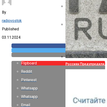
By
Указ Трампа Отводит 75
radiovostok
Published
Canon Выпустила Прилож
Собственных
03.11.2024
Flipboard
Россиян Предупредили, 
Reddit
Pinterest
Whatsapp
Whatsapp
Email