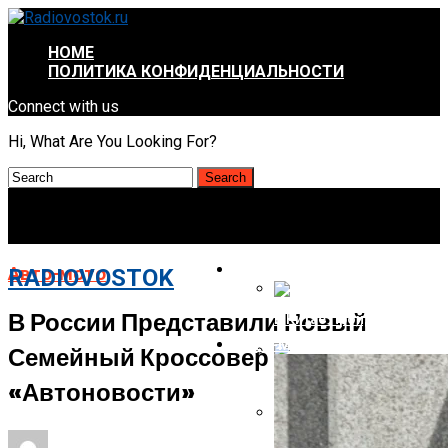
HOME
ПОЛИТИКА КОНФИДЕНЦИАЛЬНОСТИ
Connect with us
Hi, What Are You Looking For?
ИНТРЕСНОЕ И НЕПОЗНАННОЕ
Авто-мото
RADIOVOSTOK
В России Представили Новый
В Китае Пройдёт Первы
АВТО-МОТО
Семейный Кроссовер —
Energizer Выходит На Р
«Автоновости»
AMD Отложила Запуск Ra