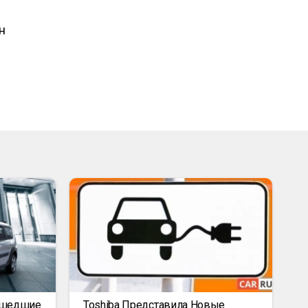
н
ышедшие
Toshiba Представила Новые