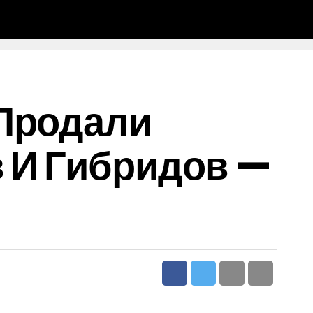
 Продали
 И Гибридов —