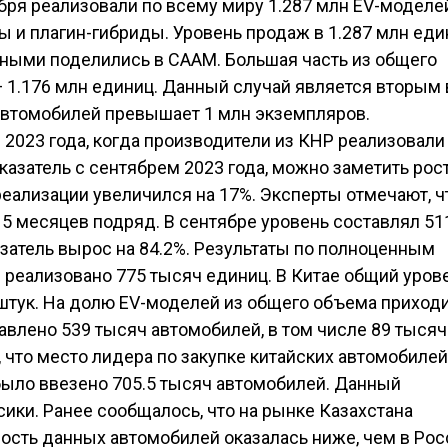
бря реализовали по всему миру 1.287 млн EV-моделей
 и плагин-гибриды. Уровень продаж в 1.287 млн еди
ными поделились в CAAM. Большая часть из общего
— 1.176 млн единиц. Данный случай является вторым 
 автомобилей превышает 1 млн экземпляров.
023 года, когда производители из КНР реализовали
казатель с сентябрем 2023 года, можно заметить рост
 реализации увеличился на 17%. Эксперты отмечают, ч
5 месяцев подряд. В сентябре уровень составлял 51
затель вырос на 84.2%. Результаты по полноценным
 реализовано 775 тысяч единиц. В Китае общий уров
штук. На долю EV-моделей из общего объема приход
равлено 539 тысяч автомобилей, в том числе 89 тысяч
 что место лидера по закупке китайских автомобилей
 было ввезено 705.5 тысяч автомобилей. Данный
сики. Ранее сообщалось, что на рынке Казахстана
мость данных автомобилей оказалась ниже, чем в Рос