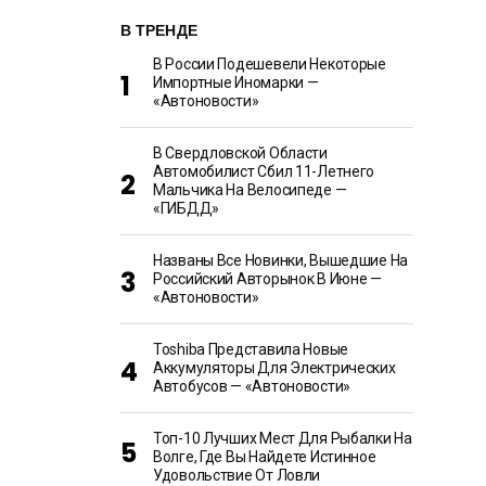
В ТРЕНДЕ
В России Подешевели Некоторые
Импортные Иномарки —
«Автоновости»
В Свердловской Области
Автомобилист Сбил 11-Летнего
Мальчика На Велосипеде —
«ГИБДД»
Названы Все Новинки, Вышедшие На
Российский Авторынок В Июне —
«Автоновости»
Toshiba Представила Новые
Аккумуляторы Для Электрических
Автобусов — «Автоновости»
Топ-10 Лучших Мест Для Рыбалки На
Волге, Где Вы Найдете Истинное
Удовольствие От Ловли