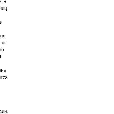
. В
ниц
в
 по
 на
то
1
ень
ится
сии.