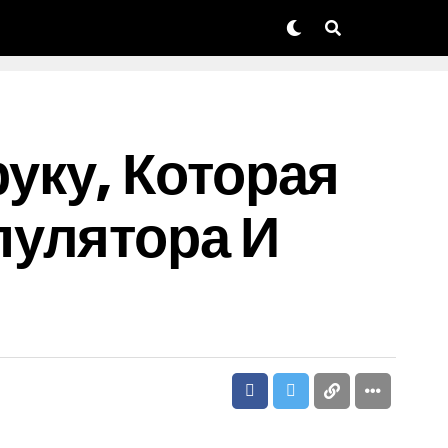
уку, Которая
пулятора И