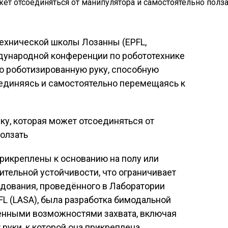
ехнической школы Лозанны (EPFL,
дународной конференции по робототехнике
ю роботизированную руку, способную
оединяясь и самостоятельно перемещаясь к
рикреплены к основанию на полу или
тельной устойчивости, что ограничивает
едования, проведённого в Лаборатории
FL (LASA), была разработка бимодальной
енными возможностями захвата, включая
руки, к которой она прикреплена.