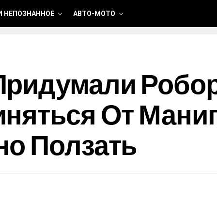
И НЕПОЗНАННОЕ
АВТО-МОТО
ридумали Робор
няться От Мани
но Ползать