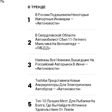
В ТРЕНДЕ
В России Подешевели Некоторые
Импортные Иномарки —
«Автоновости»
В Свердловской Области
Автомобилист Сбил 11-Летнего
Мальчика На Велосипеде —
«ГИБДД»
Названы Все Новинки, Вышедшие На
Российский Авторынок В Июне —
«Автоновости»
Toshiba Представила Новые
Аккумуляторы Для Электрических
Автобусов — «Автоновости»
Топ-10 Лучших Мест Для Рыбалки На
Волге, Где Вы Найдете Истинное
Удовольствие От Ловли