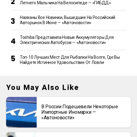
Летнего Мальчика На Велосипеде — «ГИБДД»
Названы Все Новинки, Вышедшие На Российский
Авторынок В Июне — «Автоновости»
Toshiba Представила Новые Аккумуляторы Для
Электрических Автобусов — «Автоновости»
Топ-10 Лучших Мест Для Рыбалки На Волге, Где Вы
Найдете Истинное Удовольствие От Ловли
You May Also Like
В России Подешевели Некоторые
Импортные Иномарки —
«Автоновости»