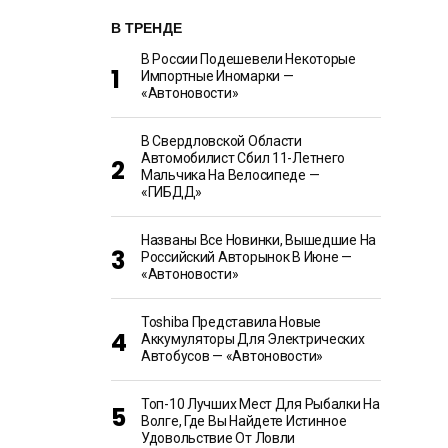
В ТРЕНДЕ
В России Подешевели Некоторые
Импортные Иномарки —
«Автоновости»
В Свердловской Области
Автомобилист Сбил 11-Летнего
Мальчика На Велосипеде —
«ГИБДД»
Названы Все Новинки, Вышедшие На
Российский Авторынок В Июне —
«Автоновости»
Toshiba Представила Новые
Аккумуляторы Для Электрических
Автобусов — «Автоновости»
Топ-10 Лучших Мест Для Рыбалки На
Волге, Где Вы Найдете Истинное
Удовольствие От Ловли