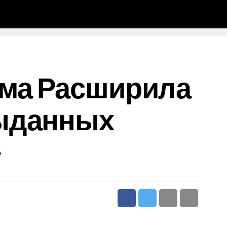
ума Расширила
Выданных
»