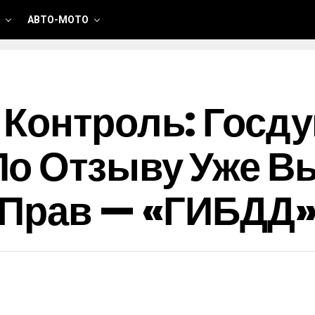
АВТО-МОТО
 Контроль: Госд
По Отзыву Уже 
 Прав — «ГИБДД