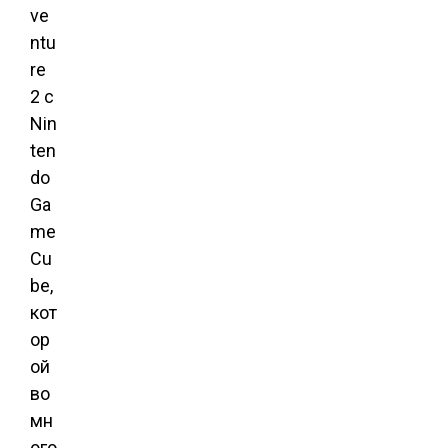
ve
ntu
re
2 с
Nin
ten
do
Ga
me
Cu
be,
кот
ор
ой
во
мн
ого