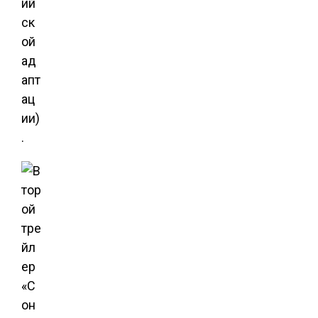
ий
ск
ой
ад
апт
ац
ии)
.