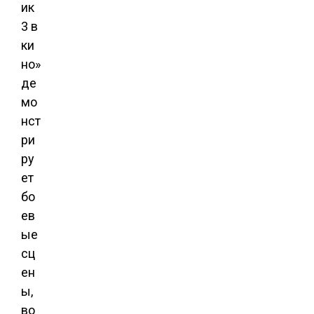
ик
3 в
ки
но»
де
мо
нст
ри
ру
ет
бо
ев
ые
сц
ен
ы,
во