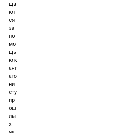
ща
ют
ся
за
по
мо
щь
ю к
ант
аго
ни
сту
пр
ош
лы
х
ча