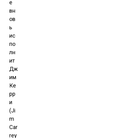
е
вн
ов
ь
ис
по
лн
ит
Дж
им
Ке
рр
и
(Ji
m
Car
rey