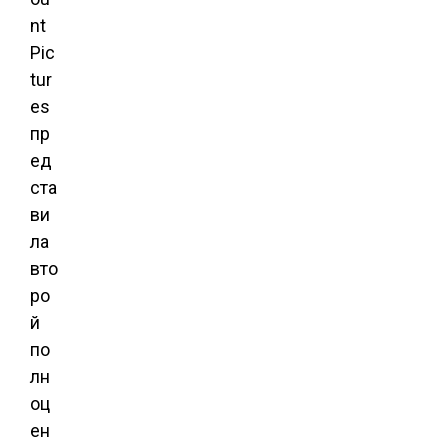
nt
Pic
tur
es
пр
ед
ста
ви
ла
вто
ро
й
по
лн
оц
ен