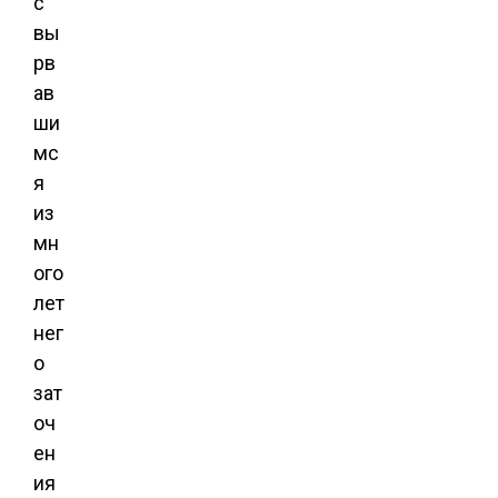
с
вы
рв
ав
ши
мс
я
из
мн
ого
лет
нег
о
зат
оч
ен
ия