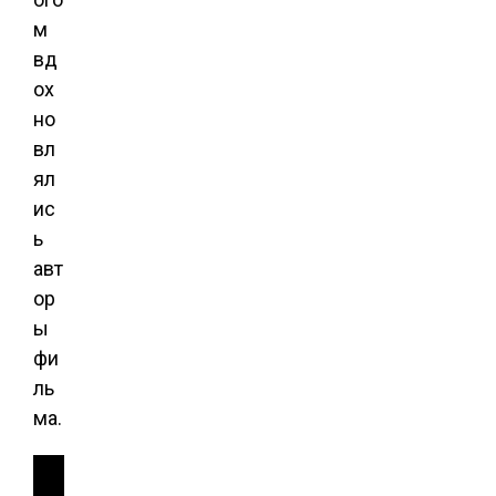
м
вд
ох
но
вл
ял
ис
ь
авт
ор
ы
фи
ль
ма.