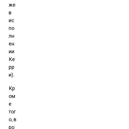
же
в
ис
по
лн
ен
ии
Ке
рр
и).
Кр
ом
е
тог
о, в
ро