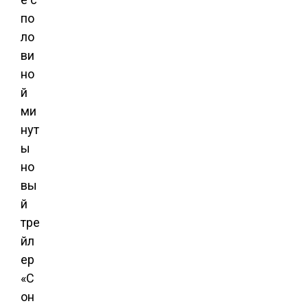
по
ло
ви
но
й
ми
нут
ы
но
вы
й
тре
йл
ер
«С
он