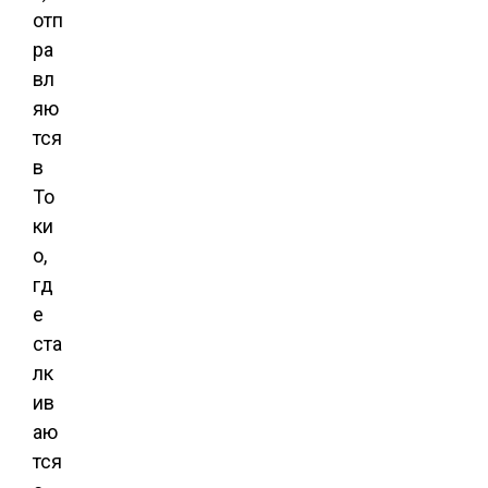
отп
ра
вл
яю
тся
в
То
ки
о,
гд
е
ста
лк
ив
аю
тся