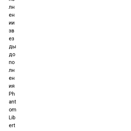
лн
ен
ии
зв
ез
ды
до
по
лн
ен
ия
Ph
ant
om
Lib
ert