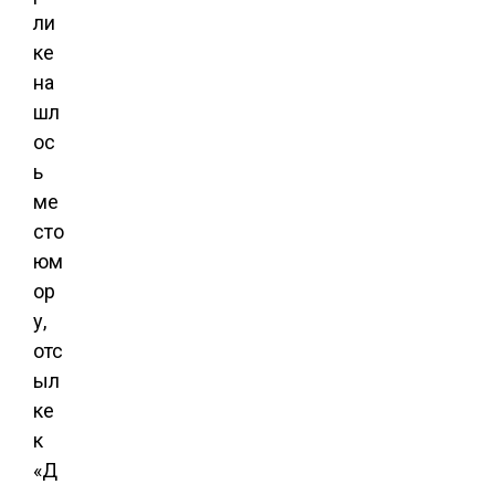
ли
ке
на
шл
ос
ь
ме
сто
юм
ор
у,
отс
ыл
ке
к
«Д