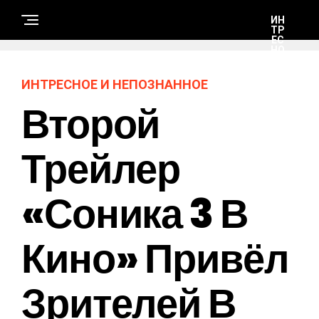
ИН
ТР
ЕС
НО
Е И
НЕ
ПО
ИНТРЕСНОЕ И НЕПОЗНАННОЕ
ЗН
АН
Второй
НО
Е
Трейлер
А
В
Т
«Соника 3 В
О
-
М
О
Т
Кино» Привёл
О
Зрителей В