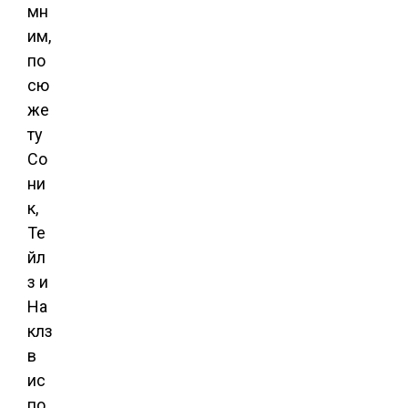
мн
им,
по
сю
же
ту
Со
ни
к,
Те
йл
з и
На
клз
в
ис
по