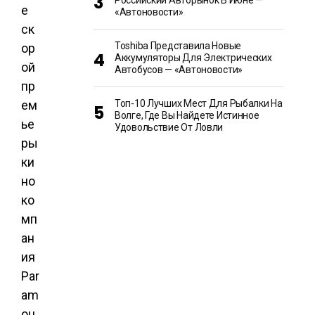
Российский Авторынок В Июне —
е
«Автоновости»
ск
Toshiba Представила Новые
ор
Аккумуляторы Для Электрических
ой
Автобусов — «Автоновости»
пр
ем
Топ-10 Лучших Мест Для Рыбалки На
Волге, Где Вы Найдете Истинное
ье
Удовольствие От Ловли
ры
ки
но
ко
мп
ан
ия
Par
am
ou