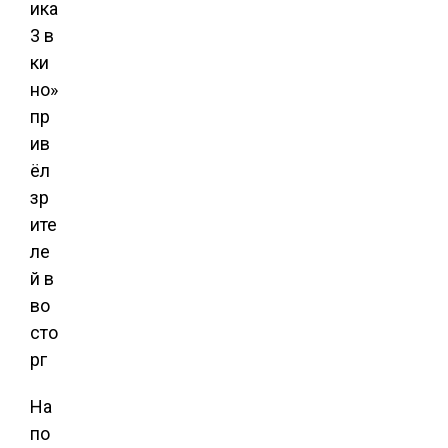
На
по