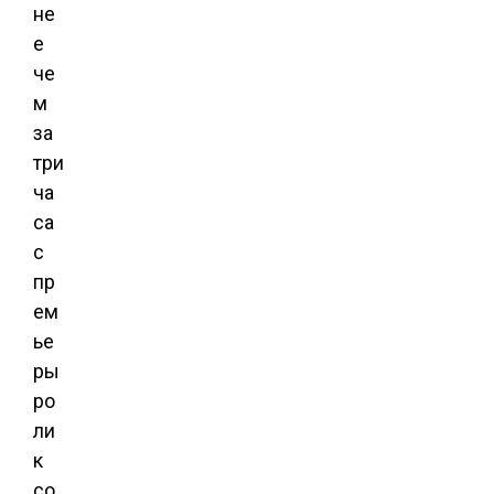
не
е
че
м
за
три
ча
са
с
пр
ем
ье
ры
ро
ли
к
со