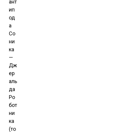
ант
ип
од
а
Со
ни
ка
—
Дж
ер
аль
да
Ро
бот
ни
ка
(то