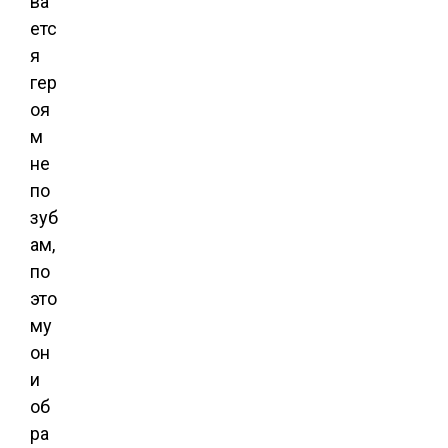
ва
етс
я
гер
оя
м
не
по
зуб
ам,
по
это
му
он
и
об
ра