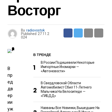
Восторг
By
radiovostok
Published
27.11.2
024
В ТРЕНДЕ
В России Подешевели Некоторые
Импортные Иномарки —
В
«Автоновости»
пр
ед
В Свердловской Области
Автомобилист Сбил 11-Летнего
дв
Мальчика На Велосипеде —
ер
«ГИБДД»
ии
Названы Все Новинки, Вышедшие На
уж