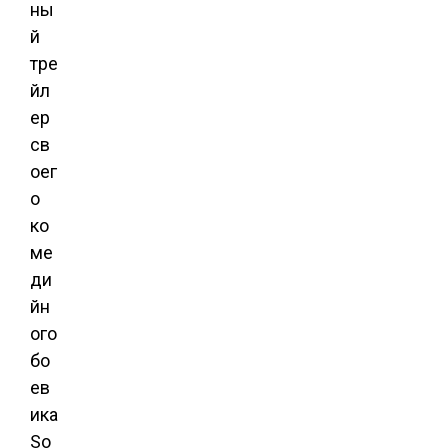
ны
й
тре
йл
ер
св
оег
о
ко
ме
ди
йн
ого
бо
ев
ика
So