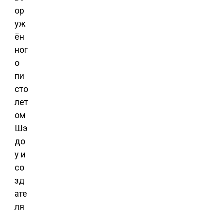
ор
уж
ён
ног
о
пи
сто
лет
ом
Шэ
до
у и
со
зд
ате
ля