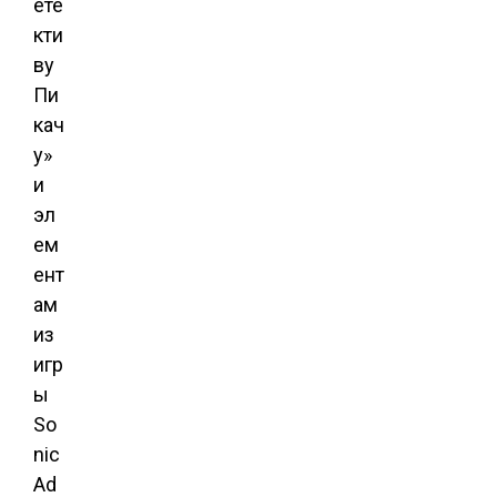
ете
кти
ву
Пи
кач
у»
и
эл
ем
ент
ам
из
игр
ы
So
nic
Ad