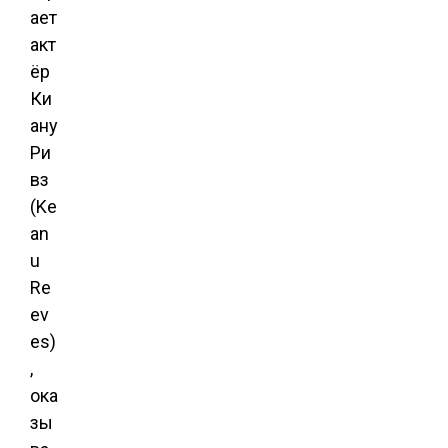
ает
акт
ёр
Ки
ану
Ри
вз
(Ke
an
u
Re
ev
es)
,
ока
зы