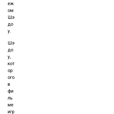
еж
ом
Шэ
до
у.
Шэ
до
у,
кот
ор
ого
в
фи
ль
ме
игр