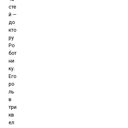
сте
й —
до
кто
ру
Ро
бот
ни
ку.
Его
ро
ль
в
три
кв
ел