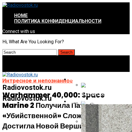
HOME
ПОЛИТИКА КОНФИДЕНЦИАЛЬНОСТИ
Connect with us
Hi, What Are You Looking For?
ИНТРЕСНОЕ И НЕПОЗНАННОЕ
Интресное и непознанное
Radiovostok.ru
Warhammer 40,000: Space
В Китае Пройдёт Первы
Radiovostok.ru
АВТО-МОТО
Marine 2 Получила Патч С
Energizer Выходит На Р
«убийственной» Сложностью И
Достигла Новой Вершины Продаж
AMD Отложила Запуск Ra