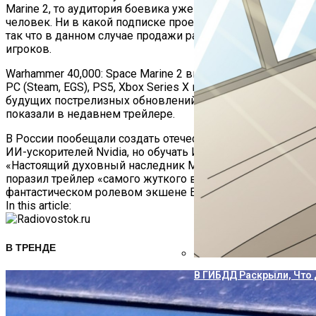
Marine 2, то аудитория боевика уже превысила 4,5 млн
человек. Ни в какой подписке проект не представлен,
так что в данном случае продажи равны количеству
игроков.
Warhammer 40,000: Space Marine 2 вышла 9 сентября на
PC (Steam, EGS), PS5, Xbox Series X и S. Чего ждать от
будущих пострелизных обновлений, разработчики
показали в недавнем трейлере.
Навигация
В России пообещали создать отечественный заменитель
ИИ-ускорителей Nvidia, но обучать ИИ он не сможет
По
«Настоящий духовный наследник Mass Effect»: игроков
поразил трейлер «самого жуткого врага» в научно-
Записям
фантастическом ролевом экшене Exodus
In this article:
В ТРЕНДЕ
В ГИБДД Раскрыли, Что