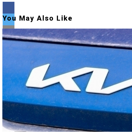
You May Also Like
Flipboard
Reddit
Pinterest
Whatsapp
Whatsapp
Email