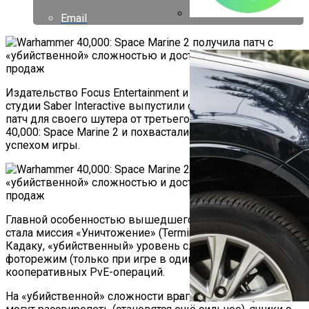
Email
Как Работает Счетчик П
Издательство Focus Entertainment и разработчики из
студии Saber Interactive выпустили обещанный крупный
патч для своего шутера от третьего лица Warhammer
40,000: Space Marine 2 и похвастались очередным
успехом игры.
Главной особенностью вышедшего обновления 4.0
стала миссия «Уничтожение» (Termination) на планете
Кадаку, «убийственный» уровень сложности и
фоторежим (только при игре в одиночку) для
кооперативных PvE-операций.
На «убийственной» сложности враги уровня Majoris