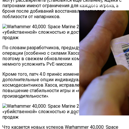
могут рассвирепеть (становятся ещё сильнее), ящики с
Автоюрист Объяснил, Ко
патронами имеют ограничения для каждого игрока, а
броня после добиваний восстанавливается только
поблизости от напарников.
По словам разработчиков, предыдущий патч сделал
операции (особенно с силами Хаоса)
«заметно проще»
,
поэтому в свежем обновлении команда постаралась
немного усложнить PvE-миссии.
Кроме того, патч 4.0 принёс изменения в баланс PvP,
дополнительные опции индивидуализации для
космодесантников Хаоса, исправления багов,
повышение стабильности игры и
«небольшие улучшения
производительности»
.
В ГИБДД Объяснили, Что
Что касается новых успехов Warhammer 40,000: Space