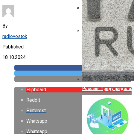
Указ Трампа Отводит 75
By
radiovostok
Canon Выпустила Прилож
Собственных
Published
18.10.2024
Россиян Предупредили, 
Flipboard
Reddit
Pinterest
Whatsapp
Whatsapp