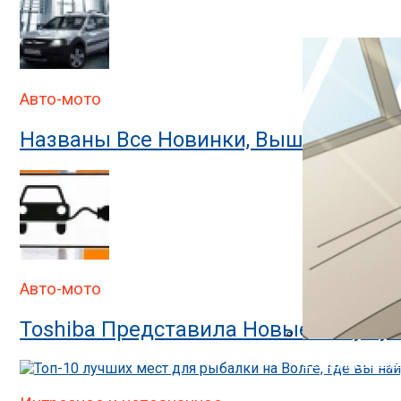
В ГИБДД Объясн
Авто-мото
Названы Все Новинки, Вышедшие На
Авто-мото
Toshiba Представила Новые Аккумул
В ГИБДД Раскр