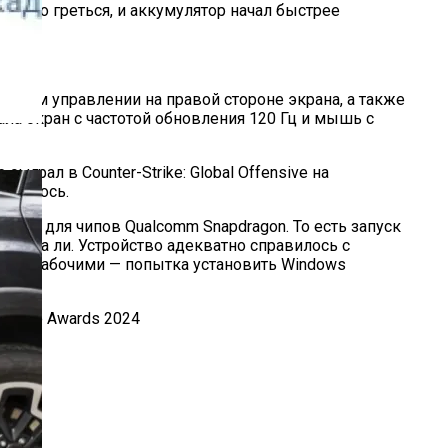
сильно греться, и аккумулятор начал быстрее
сорном управлении на правой стороне экрана, а также
ала экран с частотой обновления 120 Гц и мышь с
ыграл в Counter-Strike: Global Offensive на
 удалось.
ован для чипов Qualcomm Snapdragon. То есть запуск
 едва ли. Устройство адекватно справилось с
сь нерабочими — попытка установить Windows
he Game Awards 2024