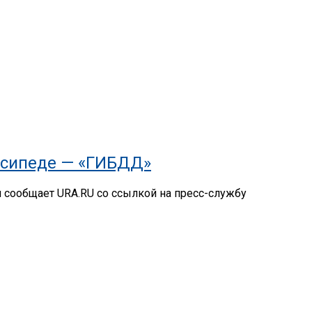
осипеде — «ГИБДД»
м сообщает URA.RU со ссылкой на пресс-службу