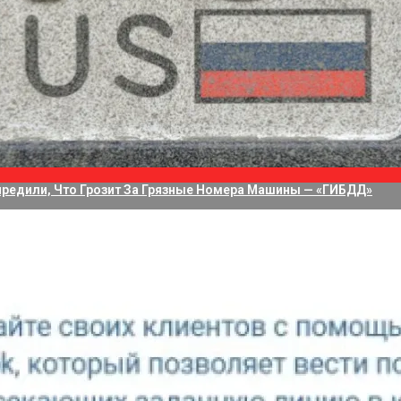
водит 75 Дней На Решение Судьбы TikTok В США
а Приложение Для Стриминга С Нескольких Камер, Но Не Своих
редили, Что Грозит За Грязные Номера Машины — «ГИБДД»
алось запустить на своём смартфоне Xiaomi Poco X3 Pro си