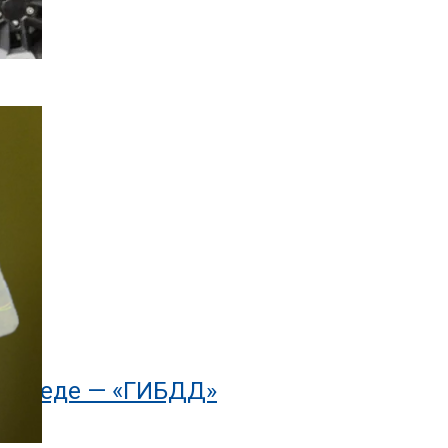
Д»
осипеде — «ГИБДД»