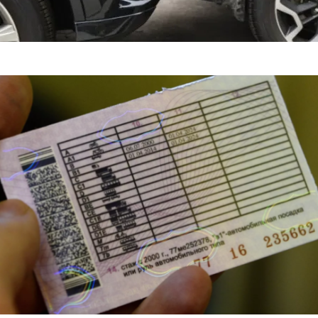
яснил, Когда Можно Уладить Спор После ДТП Без ГАИ — «ГИБД
портные Иномарки — «Автоновости»
ист Сбил 11-Летнего Мальчика На Вел