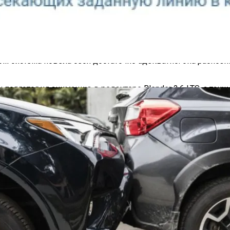
испытание оказалось на грани его возможностей — он стал 
ом Qualcomm Snapdragon 860 энтузиаст отметил сбои в сен
ом система повела себя достаточно адекватно: она распозн
четчик Посетителей Магазина
подготовил анимацию в редакторе Blender 3.6 LTS, а также с
секунду. Правда, Counter-Strike 2 на Source 2 запустить не
что проект Windows на Arm пока преимущественно оптимизир
олжен быть успешным, а на более старых Snapdragon — уже
азначенные для телефонов функции виртуализации оказали
he Beast и первый геймплей Borderlands 4: что покажут на T
о $95 тыс., утащив за собой другие монеты