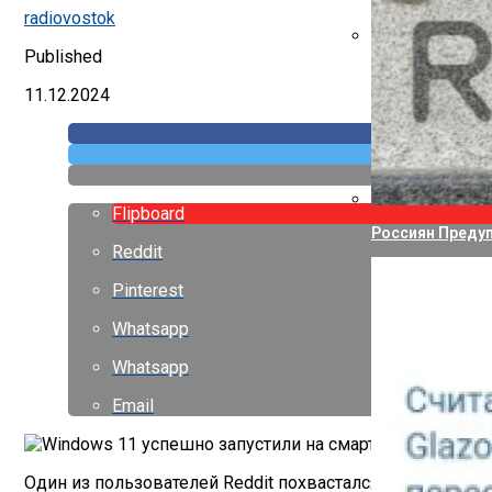
Указ Трампа От
radiovostok
Published
Canon Выпустил
11.12.2024
Flipboard
Россиян Предуп
Reddit
Pinterest
Whatsapp
Whatsapp
Email
Один из пользователей Reddit похвастался, что ему уд