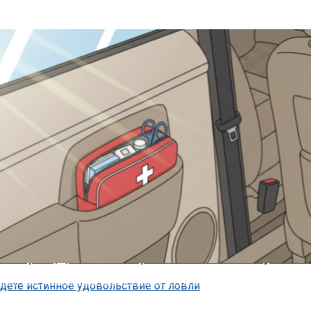
или, Что Делать В Случае Утери Водительских Прав — «ГИБДД»
 Российский Авторынок В Июне — «Ав
яторы Для Электрических Автобусов 
ыли, Что Должно Быть В Аптечке Автомобилиста — «ГИБДД»