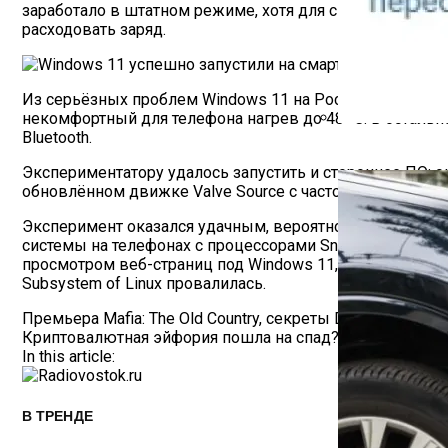
заработало в штатном режиме, хотя для смартфона это 
расходовать заряд.
Из серьёзных проблем Windows 11 на Poco X3 Pro с чип
некомфортный для телефона нагрев до 48 °С. В остальн
Bluetooth.
Как Работает С
Экспериментатору удалось запустить и стороннее ПО: он 
обновлённом движке Valve Source с частотой 30 кадров в 
Эксперимент оказался удачным, вероятно, из-за того, 
системы на телефонах с процессорами Snapdragon 800 д
просмотром веб-страниц под Windows 11, но не предн
Subsystem of Linux провалилась.
Навигация
Премьера Mafia: The Old Country, секреты Dying Light: T
Криптовалютная эйфория пошла на спад? Биткоин упал д
По
In this article:
Записям
В ТРЕНДЕ