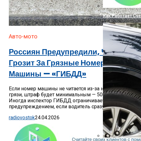
Как Работает Сч
Авто-мото
Россиян Предупредили, Что
Грозит За Грязные Номера
Машины — «ГИБДД»
Если номер машины не читается из-за налипшей
грязи, штраф будет минимальным — 500 рублей.
Иногда инспектор ГИБДД ограничивается устным
предупреждением, если водитель сразу же...
radiovostok
24.04.2026