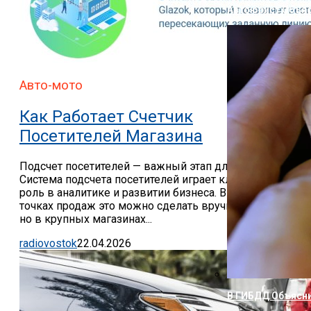
Автоюрист Объяс
Авто-мото
Как Работает Счетчик
Посетителей Магазина
Подсчет посетителей — важный этап для бизнеса
Система подсчета посетителей играет ключевую
роль в аналитике и развитии бизнеса. В небольших
точках продаж это можно сделать вручную,
но в крупных магазинах...
radiovostok
22.04.2026
В ГИБДД Объясни