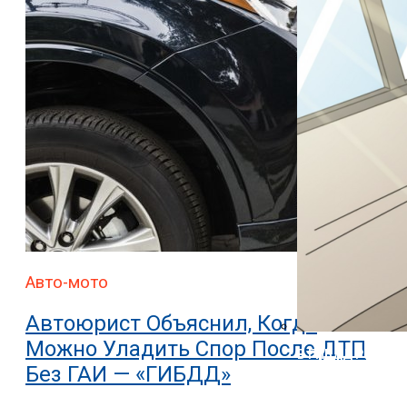
Авто-мото
Автоюрист Объяснил, Когда
Можно Уладить Спор После ДТП
В ГИБДД Раскрыл
Без ГАИ — «ГИБДД»