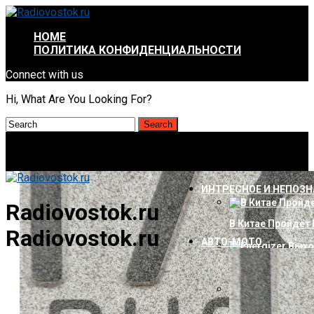
HOME
ПОЛИТИКА КОНФИДЕНЦИАЛЬНОСТИ
Connect with us
Hi, What Are You Looking For?
ИНТРЕСНОЕ И НЕПОЗ
Radiovostok.ru
В Китае Пройдёт
Radiovostok.ru
АВТО-МОТО
Energizer Выход
AMD Отложила За